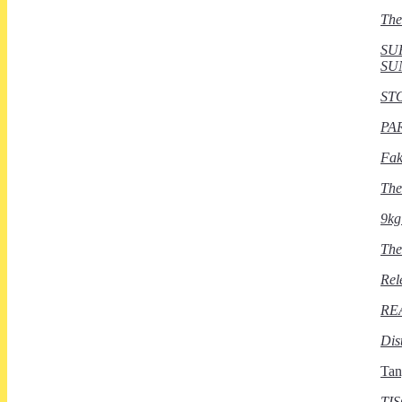
The
SU
SU
ST
PA
Fak
The
9kg
The
Rel
RE
Dis
Tan
TI