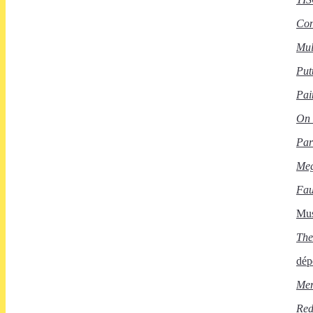
Con
Mul
Put
Pai
On 
Par
Meg
Fau
Mus
The
dép
Mer
Red