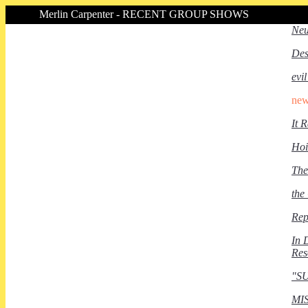
Merlin Carpenter - RECENT GROUP SHOWS
Neu
Des
evil
ne
It R
Hoi
The
the
Rep
In 
Res
"S
MIS